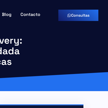
Blog
Contacto
Consultas
very:
idada
cas