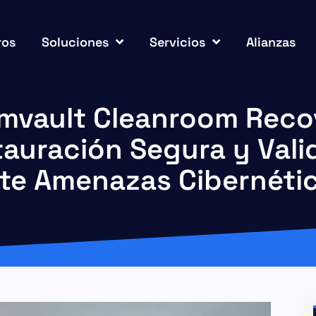
ros
Soluciones
Servicios
Alianzas
vault Cleanroom Reco
auración Segura y Val
te Amenazas Cibernéti