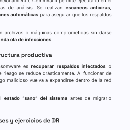
ncionamiento, Commvault permite ejecutarlo en el
as de análisis. Se realizan
escaneos antivirus,
ones automáticas
para asegurar que los respaldos
ren archivos o máquinas comprometidas sin darse
nda ola de infecciones
.
tructura productiva
ansomware es
recuperar respaldos infectados
o
riesgo se reduce drásticamente. Al funcionar de
go malicioso vuelva a expandirse dentro de la red
el
estado “sano” del sistema
antes de migrarlo
ses y ejercicios de DR