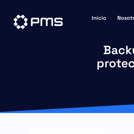
Inicio
Nosot
Backu
prote